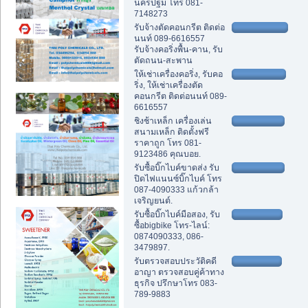
นครปฐม โทร 081-
7148273
รับจ้างตัดคอนกรีต ติดต่อ
นนท์ 089-6616557
รับจ้างคอริ่งพื้น-คาน, รับ
ตัดถนน-สะพาน
ให้เช่าเครื่องคอริ่ง, รับคอ
ริ่ง, ให้เช่าเครื่องตัด
คอนกรีต ติดต่อนนท์ 089-
6616557
ชิงช้าเหล็ก เครื่องเล่น
สนามเหล็ก ติดตั้งฟรี
ราคาถูก โทร 081-
9123486 คุณบอย.
รับซื้อบิ๊กไบค์ขาดส่ง รับ
ปิดไฟแนนซ์บิ๊กไบค์ โทร
087-4090333 แก้วกล้า
เจริญยนต์.
รับซื้อบิ๊กไบค์มือสอง, รับ
ซื้อbigbike โทร-ไลน์:
0874090333, 086-
3479897.
รับตรวจสอบประวัติคดี
อาญา ตรวจสอบคู่ค้าทาง
ธุรกิจ ปรึกษาโทร 083-
789-9883