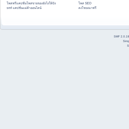
โพสฟรีแคปชั่นโพสขายของยังไงให้ปัง
โพส SEO
smf แคปชั่นแม่ค้าออนไลน์
ลงโฆษณาฟรี
SMF 2.0.1
Simp
S