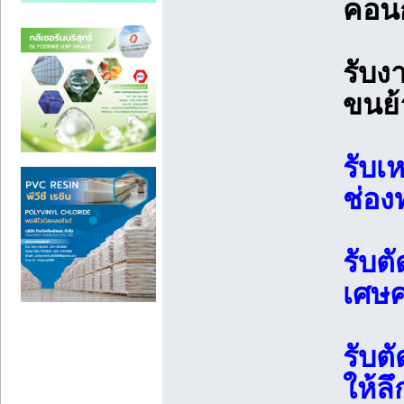
คอน
รับง
ขนย้
รับเ
ช่อง
รับต
เศษค
รับต
ให้ล