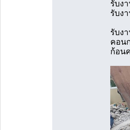
รับงา
รับงา
รับง
คอนก
ก้อน