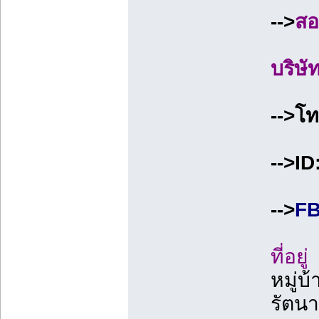
-->
สอ
บริษั
-->โ
-->I
-->
FB
ที่อยู่
หมู่บ
รัตนา