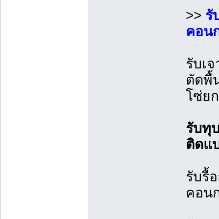
>>
รั
คอนกร
รับเจ
ตัดพื
โซ่ย
รับท
ติดแ
รับรื
คอนก