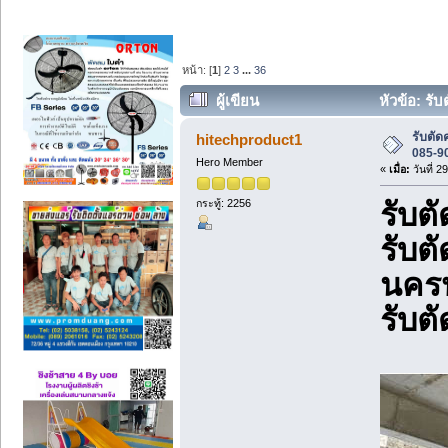
หน้า: [
1
]
2
3
...
36
ผู้เขียน
หัวข้อ: รั
รับตั
hitechproduct1
085-9
Hero Member
«
เมื่อ:
วันที่ 2
กระทู้: 2256
รับต
รับต
นคร
รับต