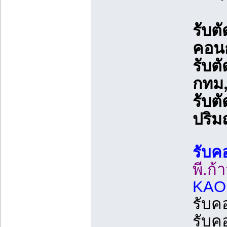
รับต
คอน
รับต
กทม
รับต
ปริ
รับค
พี.ก้
KAO
รับค
รับค