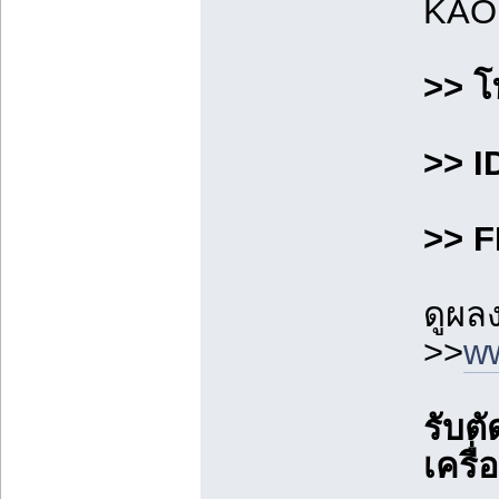
KAO
>> โ
>> I
>> F
ดูผล
>>
ww
รับต
เครื