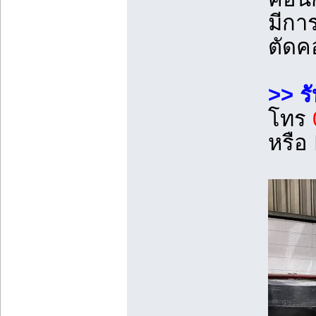
มีกา
ตัดคอ
>> ร
โทร
หรือ