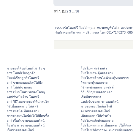
หน้า: [
1
]
2
3
...
36
เวบบอร์ดโพสฟรี ใหม่ล่าสุด
»
หมวดหมู่ทั่วไป
»
ลงประกา
รับตัดคอนกรีต กทม. - ปริมณฑล โทร 081-7148273, 085
ขายของให้ออร์เดอร์เข้ารัว ๆ
โปรโมทเพจร้านค้า
smf โพสต์เรียกลูกค้า
โปรโมทกระตุ้นยอดขาย
โพสต์เรียกลูกค้าโพสฟรี
โปรโมทฟรีออนไลน์กระตุ้นยอดขาย
smf ขายของออนไลน์ให้ปัง
โพสกระตุ้นยอดขาย
smf โพสต์ขายของ
วิธีกระตุ้นยอดขาย เซลล์
smf เขียนโพสขายของโดนๆ
วิธีแก้ปัญหายอดขายตก
แคปชั่นเปิดร้าน โพสฟรี
เริ่มต้นขายของ
smf วิธีโพสขายของให้น่าสนใจ
แหล่งรับของมาขายออนไลน์
วิธีเพิ่มยอดขาย โพสฟรี
ขายของออนไลน์อะไรดี
smf เทคนิคเพิ่มยอดขาย
อยากขายของออนไลน์
ขายของออนไลน์ยังไงให้มีคนซื้อ
เพิ่มยอดขายให้เข้าเป้า
smf เริ่มต้นขายของออนไลน์
โปรโมทผลักดันยอดขาย
ไอ เดีย การขายของออนไลน์
โปรโมทแผนการเพิ่มยอดขายให้ได้ผล
เว็บขายของออนไลน์
โปรโมทวิธีการวางแผนการเพิ่มยอดขา