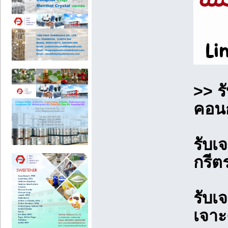
>> ร
คอนก
รับเ
กรีต
รับเ
เจาะ