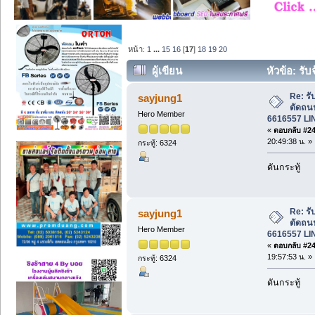
หน้า:
1
...
15
16
[
17
]
18
19
20
ผู้เขียน
หัวข้อ: รั
6616557 LINE: manoon10121 (อ่าน 244
Re: รั
sayjung1
ตัดถน
Hero Member
6616557 LI
«
ตอบกลับ #240
20:49:38 น. »
กระทู้: 6324
ดันกระทู้
Re: รั
sayjung1
ตัดถน
Hero Member
6616557 LI
«
ตอบกลับ #241
19:57:53 น. »
กระทู้: 6324
ดันกระทู้