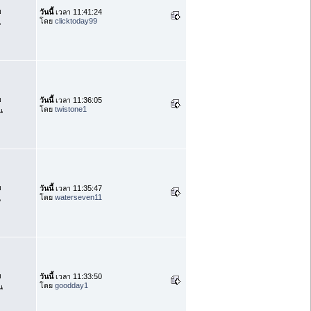
บ
วันนี้
เวลา 11:41:24
โดย
clicktoday99
น
บ
วันนี้
เวลา 11:36:05
โดย
twistone1
น
บ
วันนี้
เวลา 11:35:47
โดย
waterseven11
น
บ
วันนี้
เวลา 11:33:50
โดย
goodday1
น