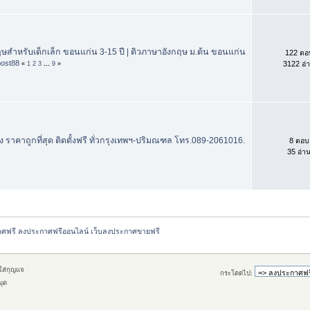
ษสำหรับเด็กเล็ก ขอนแก่น 3-15 ปี | ติวภาษาอังกฤษ ม.ต้น ขอนแก่น
122 ตอ
post88
3122 อ่
«
1
2
3
...
9
»
ง ราคาถูกที่สุด ติดตั้งฟรี ทั่วกรุงเทพฯ-ปริมณฑล โทร.089-2061016.
8 ตอบ
35 อ่า
ศฟรี ลงประกาศฟรีออนไลน์ เว็บลงประกาศขายฟรี
กใส่กุญแจ
กระโดดไป:
มุด