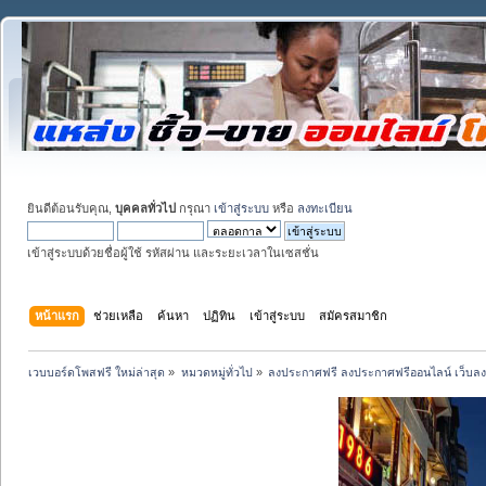
ยินดีต้อนรับคุณ,
บุคคลทั่วไป
กรุณา
เข้าสู่ระบบ
หรือ
ลงทะเบียน
เข้าสู่ระบบด้วยชื่อผู้ใช้ รหัสผ่าน และระยะเวลาในเซสชั่น
หน้าแรก
ช่วยเหลือ
ค้นหา
ปฏิทิน
เข้าสู่ระบบ
สมัครสมาชิก
เวบบอร์ดโพสฟรี ใหม่ล่าสุด
»
หมวดหมู่ทั่วไป
»
ลงประกาศฟรี ลงประกาศฟรีออนไลน์ เว็บล