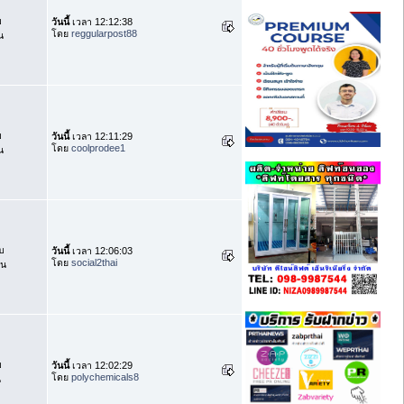
บ
วันนี้
เวลา 12:12:38
โดย
reggularpost88
น
บ
วันนี้
เวลา 12:11:29
โดย
coolprodee1
น
บ
วันนี้
เวลา 12:06:03
โดย
social2thai
าน
บ
วันนี้
เวลา 12:02:29
โดย
polychemicals8
น