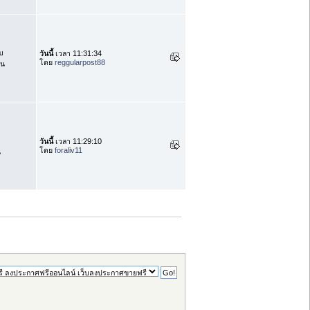
บ
วันนี้
เวลา 11:31:34
โดย
reggularpost88
าน
วันนี้
เวลา 11:29:10
โดย
foraliv11
น